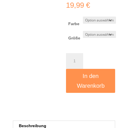
19,99
€
Farbe
Größe
Lass
uns
lauter
In den
werden
-
Warenkorb
start.button.jetzt
-
Premium
Shirt
Menge
Beschreibung