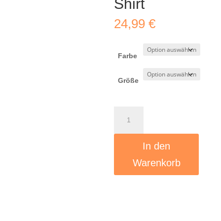
Shirt
24,99
€
Farbe
Größe
Lass
uns
lauter
In den
werden
-
Warenkorb
start.button.jetzt
-
Fitted
Ladies
Organic