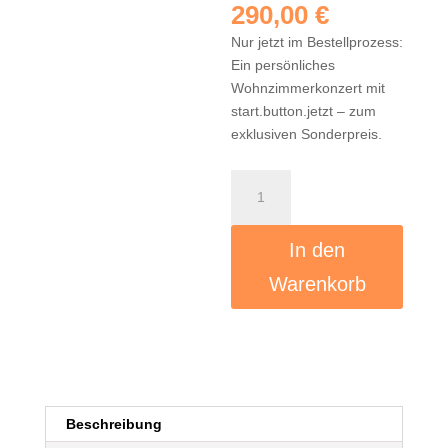
Preis
Aktueller
290,00
€
war:
Preis
Nur jetzt im Bestellprozess:
390,00 €
ist:
Ein persönliches
290,00 €.
Wohnzimmerkonzert mit
start.button.jetzt – zum
exklusiven Sonderpreis.
Exklusives
Unplugged
Wohnzimmerkonzert
In den
–
nur
Warenkorb
im
Bundle
Menge
Beschreibung