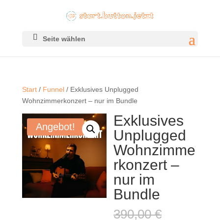
Seite wählen
Start
/
Funnel
/ Exklusives Unplugged
Wohnzimmerkonzert – nur im Bundle
Exklusives
Angebot!
Unplugged
Wohnzimme
rkonzert –
nur im
Bundle
Ursprüngl
390,00
€