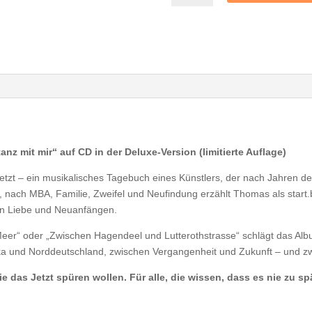
tanz
mit
mir
(Deluxe-
Version)
-
start.button.jetzt
-
FREE
Menge
anz mit mir“ auf CD in der Deluxe-Version (limitierte Auflage)
jetzt – ein musikalisches Tagebuch eines Künstlers, der nach Jahren de
nach MBA, Familie, Zweifel und Neufindung erzählt Thomas als start.
on Liebe und Neuanfängen.
s Meer“ oder „Zwischen Hagendeel und Lutterothstrasse“ schlägt das 
ika und Norddeutschland, zwischen Vergangenheit und Zukunft – und 
 die das Jetzt spüren wollen. Für alle, die wissen, dass es nie zu s