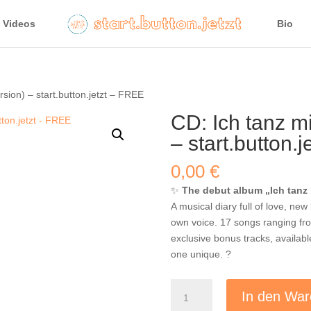
Videos
Bio
rsion) – start.button.jetzt – FREE
CD: Ich tanz mi
– start.button.
0,00
€
✨
The debut album „Ich tanz m
A musical diary full of love, ne
own voice. 17 songs ranging fr
exclusive bonus tracks, availa
one unique. ?
CD:
In den War
Ich