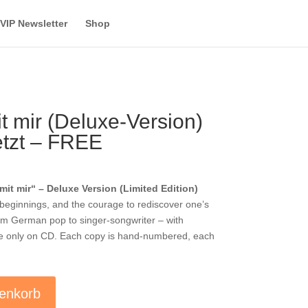
VIP Newsletter
Shop
t mir (Deluxe-Version)
jetzt – FREE
it mir“ – Deluxe Version (Limited Edition)
w beginnings, and the courage to rediscover one’s
om German pop to singer-songwriter – with
ble only on CD. Each copy is hand-numbered, each
enkorb