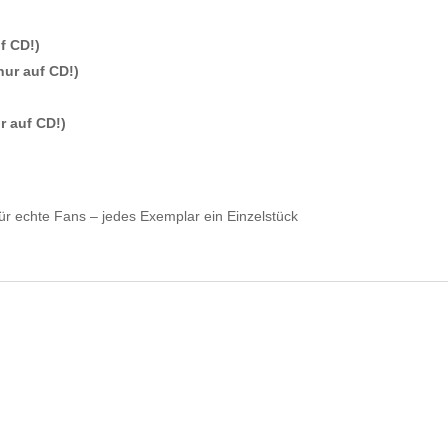
f CD!)
nur auf CD!)
)
r auf CD!)
ür echte Fans – jedes Exemplar ein Einzelstück