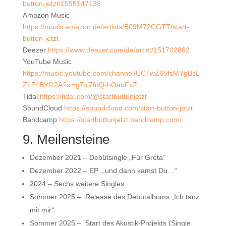
button-jetzt/1595147138
Amazon Music
https://music.amazon.de/artists/B09M72CGTT/start-
button-jetzt
Deezer
https://www.deezer.com/de/artist/151702862
YouTube Music
https://music.youtube.com/channel/UCTwZ65fsMYgBsL
ZL74BYG2A?si=gToi7fdQ-hOaoFxZ
Tidal
https://tidal.com/@startbuttonjetzt
SoundCloud
https://soundcloud.com/start-button-jetzt
Bandcamp
https://startbuttonjetzt.bandcamp.com/
9. Meilensteine
Dezember 2021 – Debütsingle „Für Greta“
Dezember 2022 – EP „.und dann kamst Du…“
2024 – Sechs weitere Singles
Sommer 2025 –
Release des Debütalbums „Ich tanz
mit mir“
Sommer 2025 –
Start des Akustik-Projekts (Single