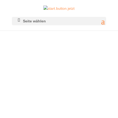
Seite wählen
ELECTRONIC
PRESS KIT (EPK)
start.button.jetzt