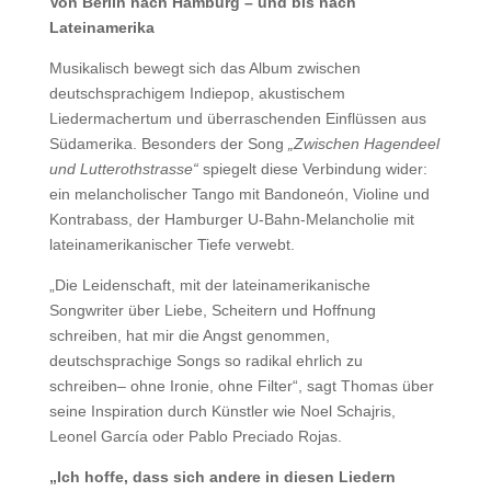
Von Berlin nach Hamburg – und bis nach
Lateinamerika
Musikalisch bewegt sich das Album zwischen
deutschsprachigem Indiepop, akustischem
Liedermachertum und überraschenden Einflüssen aus
Südamerika. Besonders der Song
„Zwischen Hagendeel
und Lutterothstrasse“
spiegelt diese Verbindung wider:
ein melancholischer Tango mit Bandoneón, Violine und
Kontrabass, der Hamburger U-Bahn-Melancholie mit
lateinamerikanischer Tiefe verwebt.
„Die Leidenschaft, mit der lateinamerikanische
Songwriter über Liebe, Scheitern und Hoffnung
schreiben, hat mir die Angst genommen,
deutschsprachige Songs so radikal ehrlich zu
schreiben– ohne Ironie, ohne Filter“, sagt Thomas über
seine Inspiration durch Künstler wie Noel Schajris,
Leonel García oder Pablo Preciado Rojas.
„Ich hoffe, dass sich andere in diesen Liedern