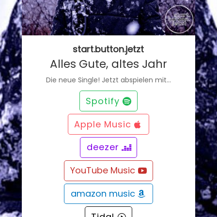
start.button.jetzt
Alles Gute, altes Jahr
Die neue Single! Jetzt abspielen mit…
Spotify
Apple Music
deezer
YouTube Music
amazon music
Tidal